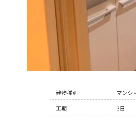
建物種別
マンシ
工期
3日