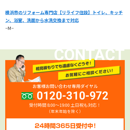
横浜市のリフォーム専門店【リライフ住設】トイレ、キッチ
ン、浴室、洗面から水洗交換まで対応
−M−
CONTACT
お客様お問い合わせ専用ダイヤル
0120-310-972
受付時間 8:00〜19:00 土日祝も対応！
（年末年始を除く）