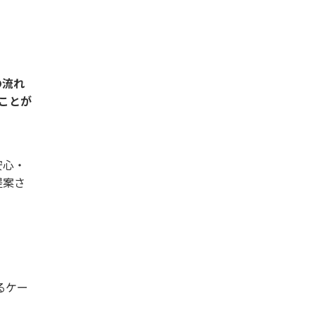
の流れ
ことが
安心・
提案さ
るケー