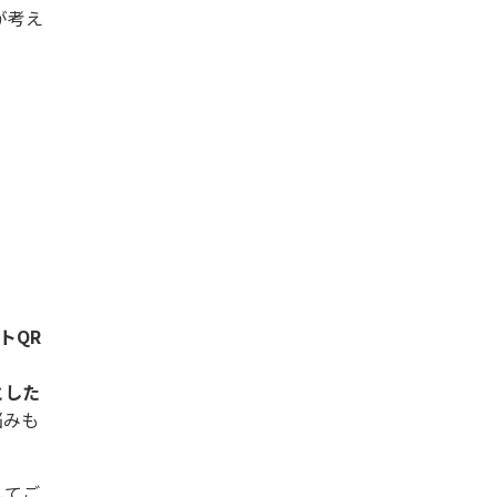
が考え
トQR
とした
悩みも
してご