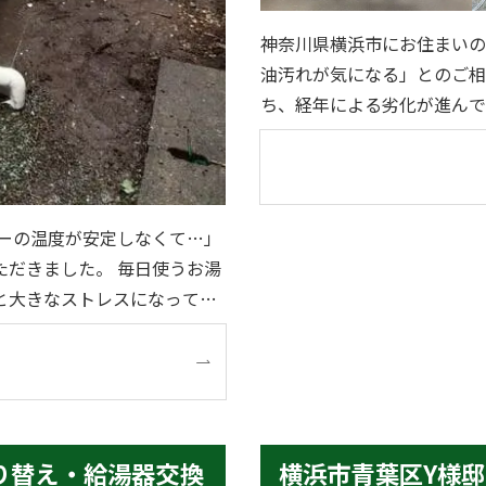
神奈川県横浜市にお住まいの
油汚れが気になる」とのご相談をいただきま
ち、経年による劣化が進んで
念される状態です。 コンロについても、油汚れが付着し、落ちにくくなっていま
した。 今
ワーの温度が安定しなくて…」
た。 毎日使うお湯
と大きなストレスになってし
り替え・給湯器交換
横浜市青葉区Y様