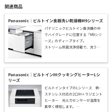
関連商品
Panasonic｜ビルトイン食器洗い乾燥機M9シリーズ
パナソニックビルトイン食洗機の中
でハイグレードに位置する「M9シリ
ーズ」のディープタイプ。
ストリーム除菌洗浄搭載で、洗うと
同時にしっかり除菌。全コースの洗
浄工程において50℃以上の高圧水流
で手洗い以上の安心感が得られま
す。
Panasonic｜ビルトインIHクッキングヒーターLシ
3DプラネットアームノズルやAIエコ
リーズ
ナビ搭載で節水・節電性能に優れて
ビルトインタイプのLシリーズ 鉄･
います。
ステンレス対応の2口IH＋ラジエント
ちょこっとホルダーとムービングラ
ヒーター 光火力センサーが温度を
ックプラスで収納性を格段に高める
素早く検知します。
ことで食器収納点数がアップ！