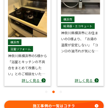
横浜市
座間市
給湯器・エコキュート
レンジフード交換
神奈川県横浜市にお住ま
神奈川県座間市にお住ま
水栓・蛇口交換
ガスコンロ・IHコンロ交
換
いのO様より、「お湯の
いのK様より、「キッチン
ガスコンロ・IHコンロ交
換
温度が安定しない」「コ
の油汚れやニオイが気に
ンロの油汚れが気にな
なるようになってきた」
る」とのご相談をいただ
とご相談をいただきまし
きました。 給湯器は外装
た。 長年使われてきたレ
の汚れが目立ち、経年に
ンジフードは、内部に油
よる劣化が進んでいる様
汚れがたまりやすく、以
詳しく見る
詳しく見る
子が見受けられました。
前より換気力が落ちてい
内部部品の劣化も懸念さ
る状態。ガスコンロも火
れる状態です。 コン…
がつきにくくなり…
施工事例の一覧はコチラ