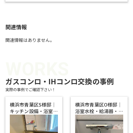
焼き網なしのグリル皿タイプでお手
入れラクラク。シンプルな機能は抑
えたベーシックモデルになります！
関連情報
関連情報はありません。
WORKS
ガスコンロ・IHコンロ交換の事例
実際の事例でご確認下さい！
横浜市青葉区O様邸｜
座間市K様邸｜ガスコ
浴室水栓・給湯器・ガ
ンロとレンジフード同
スコンロの交換で快
時交換で明るく快適
適…
な…