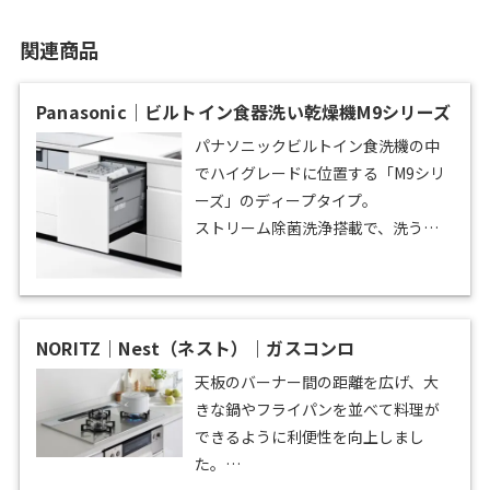
関連商品
Panasonic｜ビルトイン食器洗い乾燥機M9シリーズ
パナソニックビルトイン食洗機の中
でハイグレードに位置する「M9シリ
ーズ」のディープタイプ。
ストリーム除菌洗浄搭載で、洗うと
同時にしっかり除菌。全コースの洗
浄工程において50℃以上の高圧水流
で手洗い以上の安心感が得られま
す。
NORITZ｜Nest（ネスト）｜ガスコンロ
3DプラネットアームノズルやAIエコ
天板のバーナー間の距離を広げ、大
ナビ搭載で節水・節電性能に優れて
きな鍋やフライパンを並べて料理が
います。
できるように利便性を向上しまし
ちょこっとホルダーとムービングラ
た。
ックプラスで収納性を格段に高める