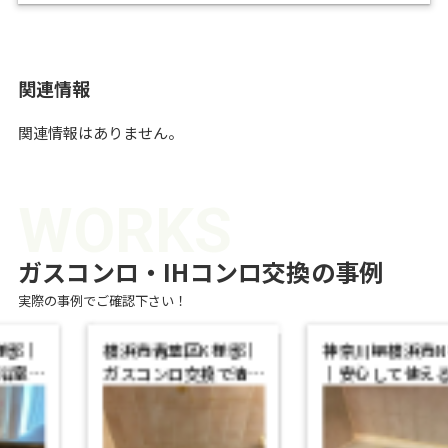
天板はよりフラットな形状を取り入
ことで食器収納点数がアップ！
れたシンプルなデザインとし、上質
感を演出します。また、業界最高の
省エネ基準達成率101％を実現した
関連情報
「スマートエコバーナー」を搭載し
環境性能にも配慮しました。
関連情報はありません。
さらに、グリル部には、従来品より
も引き出せる長さが約40㎜長くなっ
た、ベアリング付スライドレールを
WORKS
搭載、中の食材が取り出しやすくな
りました。
ガスコンロ・IHコンロ交換の事例
実際の事例でご確認下さい！
横浜市青葉区K様邸｜
神奈川県横浜市N様邸
ガスコンロ交換で清
｜安心して使える最新
潔・安全なキッチンに
モデルのガスコンロ
リ…
に…