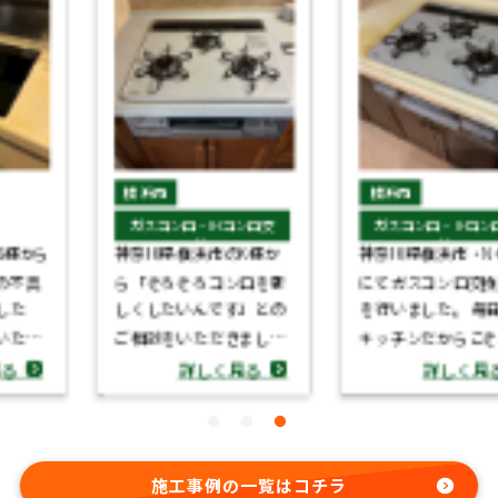
横浜市
横浜市
ガスコンロ・IHコンロ交
ガスコンロ・IHコンロ交
換
換
神奈川県横浜市のK様か
神奈川県横浜市・N様邸
ら「そろそろコンロを新
にてガスコンロ交換工事
しくしたいんです」との
を行いました。 毎日使う
ご相談をいただきまし
キッチンだからこそ、
た。 キッチンは毎日使う
「安心して安全に使える
詳しく見る
詳しく見る
場所。少し変えるだけで
こと」が一番大切です。
も雰囲気はガラッと変わ
最新のガスコンロには、
ります。 今回は、壁や床
消し忘れ防止機能や温度
といった周りの設備はそ
センサーなどの安全機能
施工事例の一覧はコチラ